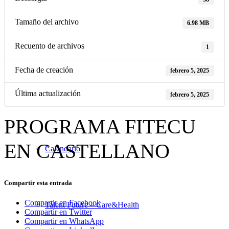
Tamaño del archivo
6.98 MB
Eventos
Recuento de archivos
1
Fecha de creación
febrero 5, 2025
Listado
Última actualización
febrero 5, 2025
PROGRAMA FITECU
EN CASTELLANO
Calendario
Compartir esta entrada
Compartir en Facebook
Talent Future – Care&Health
Compartir en Twitter
Compartir en WhatsApp