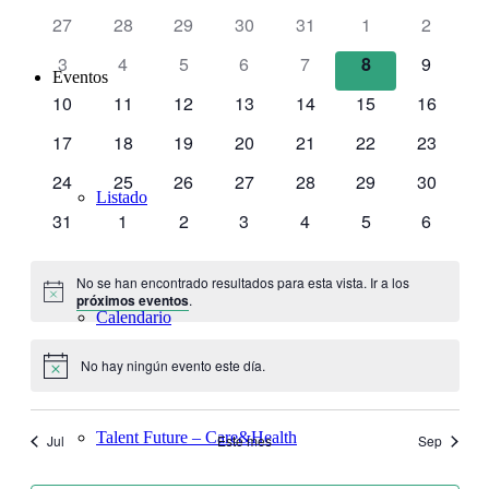
de
de
y
27
28
29
30
31
1
2
Even
Eventos
vistas
3
4
5
6
7
8
9
Eventos
de
10
11
12
13
14
15
16
Eventos
17
18
19
20
21
22
23
24
25
26
27
28
29
30
Listado
31
1
2
3
4
5
6
No se han encontrado resultados para esta vista. Ir a los
Aviso
próximos eventos
.
Calendario
No hay ningún evento este día.
Aviso
Talent Future – Care&Health
Jul
Este mes
Sep