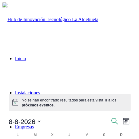
Inicio
Instalaciones
No se han encontrado resultados para esta vista. Ir a los
Aviso
próximos eventos
.
8-8-2026
Navegaci
Nave
Buscar
Mes
de
Empresas
de
Seleccionar
vistas
Calendario
fecha.
L
lunes
M
martes
X
miércoles
J
jueves
V
viernes
S
sábado
D
domingo
búsqueda