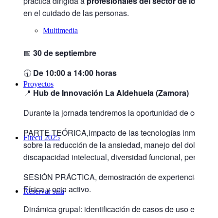
práctica dirigida a
profesionales del sector de los cu
en el cuidado de las personas.
Multimedia
📅
30 de septiembre
🕤
De 10:00 a 14:00 horas
Proyectos
📍
Hub de Innovación La Aldehuela (Zamora)
Durante la jornada tendremos la oportunidad de conocer
PARTE TEÓRICA,impacto de las tecnologías inmersivas e
Fitecu 2025
sobre la reducción de la ansiedad, manejo del dolor y m
discapacidad intelectual, diversidad funcional, persona
SESIÓN PRÁCTICA, demostración de experiencias inmersi
Física y ocio activo.
Reservar sala
Dinámica grupal: identificación de casos de uso específ