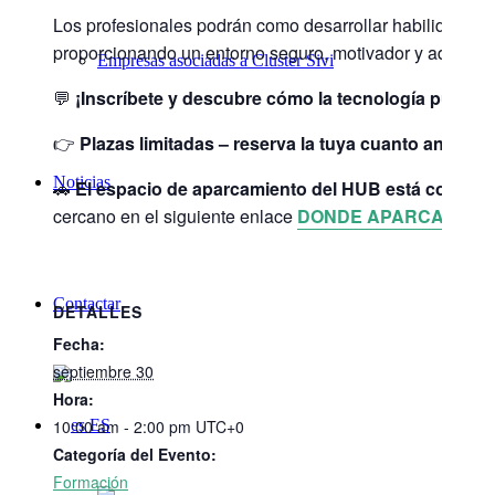
Los profesionales podrán como desarrollar habilidades c
proporcionando un entorno seguro, motivador y adaptad
Empresas asociadas a Cluster Sivi
💬
¡Inscríbete y descubre cómo la tecnología puede co
👉
Plazas limitadas – reserva la tuya cuanto antes.
Noticias
🚗
El espacio de aparcamiento del HUB está complet
cercano en el siguiente enlace
DONDE APARCAR
Contactar
DETALLES
Fecha:
septiembre 30
Hora:
10:00 am - 2:00 pm
UTC+0
ES
Categoría del Evento:
Formación