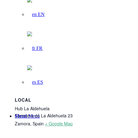
EN
FR
ES
LOCAL
Hub La Aldehuela
Carretera de La Aldehuela 23
Menú
Menú
Zamora
,
Spain
+ Google Map