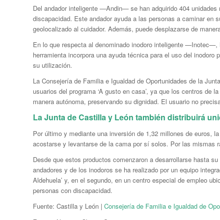
Del andador inteligente —Andin— se han adquirido 404 unidades m
discapacidad. Este andador ayuda a las personas a caminar en su
geolocalizado al cuidador. Además, puede desplazarse de manera
En lo que respecta al denominado inodoro inteligente —Inotec—, l
herramienta incorpora una ayuda técnica para el uso del inodoro p
su utilización.
La Consejería de Familia e Igualdad de Oportunidades de la Junta
usuarios del programa ‘A gusto en casa’, ya que los centros de l
manera autónoma, preservando su dignidad. El usuario no precisa
La Junta de Castilla y León también distribuirá un
Por último y mediante una inversión de 1,32 millones de euros, l
acostarse y levantarse de la cama por sí solos. Por las mismas ra
Desde que estos productos comenzaron a desarrollarse hasta su pr
andadores y de los inodoros se ha realizado por un equipo integrad
Aldehuela’ y, en el segundo, en un centro especial de empleo ubi
personas con discapacidad.
Fuente: Castilla y León |
Consejería de Familia e Igualdad de Opo