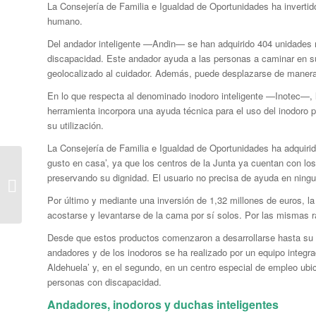
La Consejería de Familia e Igualdad de Oportunidades ha invertid
humano.
Del andador inteligente —Andin— se han adquirido 404 unidades m
discapacidad. Este andador ayuda a las personas a caminar en su
geolocalizado al cuidador. Además, puede desplazarse de manera
En lo que respecta al denominado inodoro inteligente —Inotec—, l
herramienta incorpora una ayuda técnica para el uso del inodoro p
su utilización.
La Consejería de Familia e Igualdad de Oportunidades ha adquirid
gusto en casa’, ya que los centros de la Junta ya cuentan con l
El HUB de Zamora
preservando su dignidad. El usuario no precisa de ayuda en ningu
lanza dispositivos
inteligentes para
Por último y mediante una inversión de 1,32 millones de euros, l
personas mayores y
acostarse y levantarse de la cama por sí solos. Por las mismas ra
con...
Desde que estos productos comenzaron a desarrollarse hasta su pr
andadores y de los inodoros se ha realizado por un equipo integrad
Aldehuela’ y, en el segundo, en un centro especial de empleo ubi
personas con discapacidad.
Andadores, inodoros y duchas inteligentes