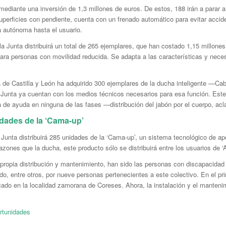
ediante una inversión de 1,3 millones de euros. De estos, 188 irán a parar a
perficies con pendiente, cuenta con un frenado automático para evitar accid
 autónoma hasta el usuario.
a Junta distribuirá un total de 265 ejemplares, que han costado 1,15 millone
ara personas con movilidad reducida. Se adapta a las características y necesid
 de Castilla y León ha adquirido 300 ejemplares de la ducha inteligente —Cab
a Junta ya cuentan con los medios técnicos necesarios para esa función. Est
 de ayuda en ninguna de las fases —distribución del jabón por el cuerpo, ac
idades de la ‘Cama-up’
a Junta distribuirá 285 unidades de la ‘Cama-up’, un sistema tecnológico de 
zones que la ducha, este producto sólo se distribuirá entre los usuarios de ‘
opia distribución y mantenimiento, han sido las personas con discapacidad la
o, entre otros, por nueve personas pertenecientes a este colectivo. En el pri
cado en la localidad zamorana de Coreses. Ahora, la instalación y el manten
rtunidades