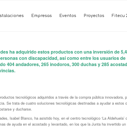
nstalaciones
Empresas
Eventos
Proyectos
Fitecu 
des ha adquirido estos productos con una inversión de 5,4 
rsonas con discapacidad, así como entre los usuarios de ‘
ido 404 andadores, 265 inodoros, 300 duchas y 285 acostado
incias.
roductos tecnológicos adquiridos a través de la compra pública innovadora, para
. Se trata de cuatro soluciones tecnológicas destinadas a ayudar a estos col
ostarse y ducharse.
des, Isabel Blanco, ha asistido hoy, en el centro tecnológico ‘La Aldehuela’ 
as de ayuda en el acostado y levantado, en los que la Junta ha invertido un t