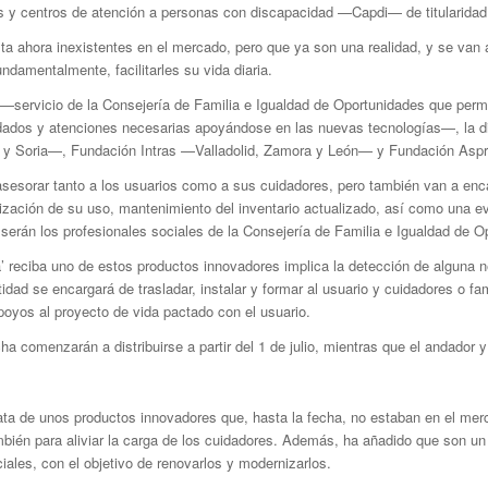
as y centros de atención a personas con discapacidad —Capdi— de titularidad
a ahora inexistentes en el mercado, pero que ya son una realidad, y se van a
undamentalmente, facilitarles su vida diaria.
’ —servicio de la Consejería de Familia e Igualdad de Oportunidades que per
idados y atenciones necesarias apoyándose en las nuevas tecnologías—, la dis
ia y Soria—, Fundación Intras —Valladolid, Zamora y León— y Fundación As
asesorar tanto a los usuarios como a sus cuidadores, pero también van a encarg
ización de su uso, mantenimiento del inventario actualizado, así como una ev
 serán los profesionales sociales de la Consejería de Familia e Igualdad de 
 reciba uno de estos productos innovadores implica la detección de alguna ne
idad se encargará de trasladar, instalar y formar al usuario y cuidadores o fami
apoyos al proyecto de vida pactado con el usuario.
a comenzarán a distribuirse a partir del 1 de julio, mientras que el andador y 
ta de unos productos innovadores que, hasta la fecha, no estaban en el merc
mbién para aliviar la carga de los cuidadores. Además, ha añadido que son un 
ales, con el objetivo de renovarlos y modernizarlos.