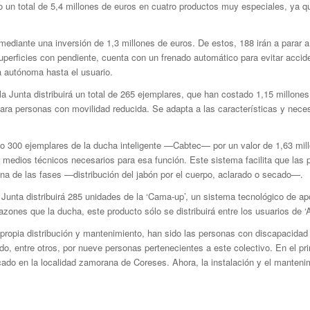
o un total de 5,4 millones de euros en cuatro productos muy especiales, ya q
ediante una inversión de 1,3 millones de euros. De estos, 188 irán a parar a
perficies con pendiente, cuenta con un frenado automático para evitar accid
 autónoma hasta el usuario.
a Junta distribuirá un total de 265 ejemplares, que han costado 1,15 millone
ara personas con movilidad reducida. Se adapta a las características y necesid
o 300 ejemplares de la ducha inteligente —Cabtec— por un valor de 1,63 mill
os medios técnicos necesarios para esa función. Este sistema facilita que l
na de las fases —distribución del jabón por el cuerpo, aclarado o secado—.
a Junta distribuirá 285 unidades de la ‘Cama-up’, un sistema tecnológico de 
zones que la ducha, este producto sólo se distribuirá entre los usuarios de ‘
opia distribución y mantenimiento, han sido las personas con discapacidad la
o, entre otros, por nueve personas pertenecientes a este colectivo. En el pri
cado en la localidad zamorana de Coreses. Ahora, la instalación y el manten