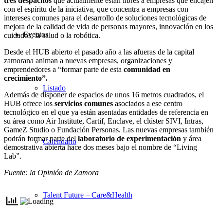
tres despachos
que actualmente están libres a empresas que encajen
con el espíritu de la iniciativa, que concentra a empresas con
intereses comunes para el desarrollo de soluciones tecnológicas de
mejora de la calidad de vida de personas mayores, innovación en los
Eventos
cuidados, la salud o la robótica.
Desde el HUB abierto el pasado año a las afueras de la capital
zamorana animan a nuevas empresas, organizaciones y
emprendedores a “formar parte de esta
comunidad en
crecimiento”.
Listado
Además de disponer de espacios de unos 16 metros cuadrados, el
HUB ofrece los
servicios comunes
asociados a ese centro
tecnológico en el que ya están asentadas entidades de referencia en
su área como Air Institute, Cartif, Enclave, el clúster SIVI, Intras,
GameZ Studio o Fundación Personas. Las nuevas empresas también
podrán formar parte del
laboratorio de experimentación
y área
Calendario
demostrativa abierta hace dos meses bajo el nombre de “Living
Lab”.
Fuente: la Opinión de Zamora
Talent Future – Care&Health