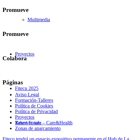
Promueve
Multimedia
Promueve
Proyectos
Colabora
Páginas
Fitecu 2025
Aviso Legal
Formación-Talleres
Política de Cookies
Política de Privacidad
Proyectos
Talent Future – Care&Health
Reservar sala
Zonas de aparcamiento
Fitecu tendrá un espacio expositivo permanente en el Hub de La