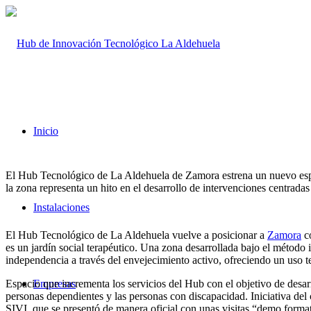
Inicio
El Hub Tecnológico de La Aldehuela de Zamora estrena un nuevo espacio
la zona representa un hito en el desarrollo de intervenciones centradas
Instalaciones
El Hub Tecnológico de La Aldehuela vuelve a posicionar a
Zamora
co
es un jardín social terapéutico. Una zona desarrollada bajo el método 
independencia a través del envejecimiento activo, ofreciendo un uso te
Espacio que incrementa los servicios del Hub con el objetivo de desarr
Empresas
personas dependientes y las personas con discapacidad. Iniciativa del
SIVI, que se presentó de manera oficial con unas visitas “demo formativ