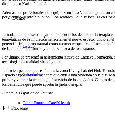
dirigido por Karim Palmlöf.
Además, los profesionales del equipo Sumando Vida compartieron con 
por ejemplo, el jardín público “Los sentidos”, que se localiza en Cosl
Eventos
Jornada en la que se subrayaron los beneficios del uso de la terapia en e
terapéuticas de estimulación sensorial en el nuevo espacio piloto en
potencial del entorno natural como recurso terapéutico idóneo también p
Listado
de la atención, del ánimo y la fuerza física de los usuarios.
Por último, se presentó la herramienta Activa de Enclave Formación, c
tecnologías de realidad virtual y mixta.
Jardín terapéutico que se añade a la zona Living Lab del Hub Tecnoló
Calendario
Espacio expositivo permanente que emula una vivienda en la que se ha
probar y valorar la tecnología al servicio de los cuidados. Campo de 
los beneficios que puede aportar la jardinoterapia.
Fuente: La Opinión de Zamora
Talent Future – Care&Health