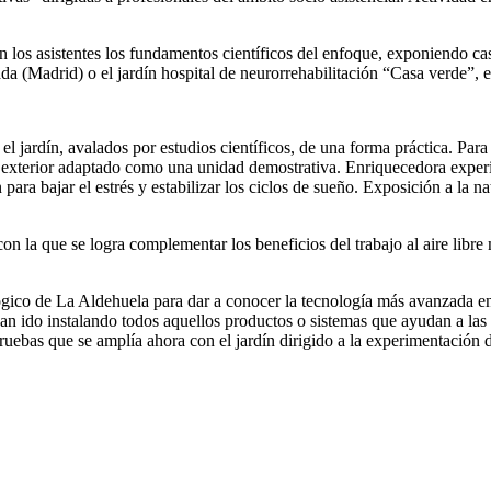
los asistentes los fundamentos científicos del enfoque, exponiendo cas
ada (Madrid) o el jardín hospital de neurorrehabilitación “Casa verde”, e
l jardín, avalados por estudios científicos, de una forma práctica. Para el
 el exterior adaptado como una unidad demostrativa. Enriquecedora expe
ara bajar el estrés y estabilizar los ciclos de sueño. Exposición a la n
on la que se logra complementar los beneficios del trabajo al aire libr
gico de La Aldehuela para dar a conocer la tecnología más avanzada en
n ido instalando todos aquellos productos o sistemas que ayudan a las 
pruebas que se amplía ahora con el jardín dirigido a la experimentación 