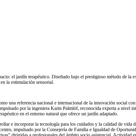
: el jardín terapéutico. Diseñado bajo el prestigioso método de la expe
 en la estimulación sensorial.
mo una referencia nacional e internacional de la innovación social con 
impulsado por la ingeniera Karin Palmlöf, reconocida experta a nivel in
rapéutico en el entorno natural que ofrece un jardín adaptado.
ollar e incorporar la tecnología para los cuidados y la calidad de vida 
 centro, impulsado por la Consejería de Familia e Igualdad de Oportunid
as” dirigidas a profesionales del ámbito socio asistencial. Actividad en 