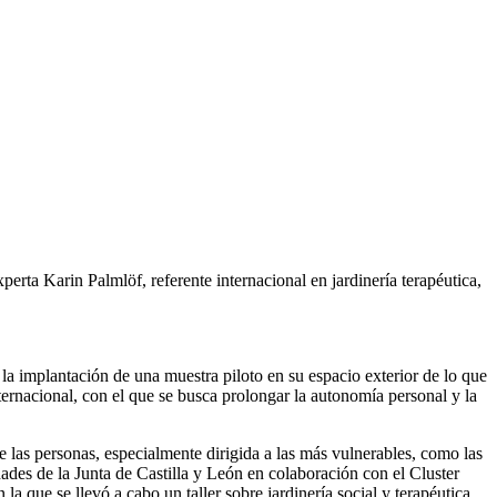
rta Karin Palmlöf, referente internacional en jardinería terapéutica,
la implantación de una muestra piloto en su espacio exterior de lo que
ternacional, con el que se busca prolongar la autonomía personal y la
de las personas, especialmente dirigida a las más vulnerables, como las
ades de la Junta de Castilla y León en colaboración con el Cluster
la que se llevó a cabo un taller sobre jardinería social y terapéutica