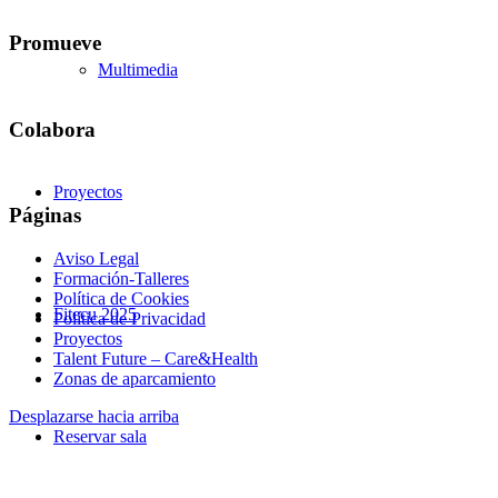
Promueve
Multimedia
Colabora
Proyectos
Páginas
Aviso Legal
Formación-Talleres
Política de Cookies
Fitecu 2025
Política de Privacidad
Proyectos
Talent Future – Care&Health
Zonas de aparcamiento
Desplazarse hacia arriba
Reservar sala