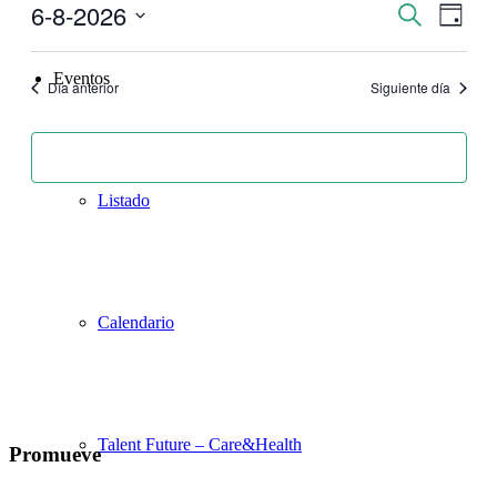
6-8-2026
Navegaci
Nave
Buscar
Día
de
de
Seleccionar
vistas
fecha.
búsqueda
Eventos
de
Día anterior
Siguiente día
y
Even
vistas
Suscribirse al calendario
de
Eventos
Listado
Calendario
Talent Future – Care&Health
Promueve