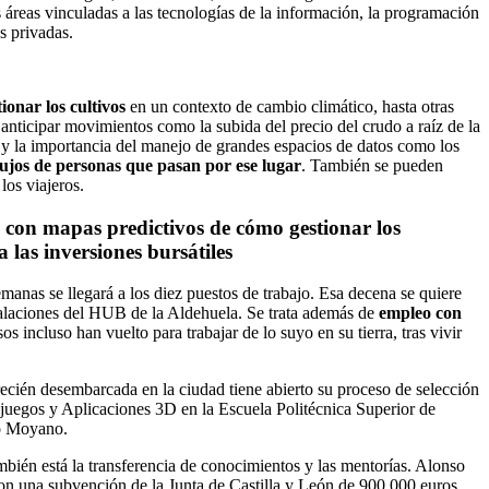
as áreas vinculadas a las tecnologías de la información, la programación
s privadas.
onar los cultivos
en un contexto de cambio climático, hasta otras
ra anticipar movimientos como la subida del precio del crudo a raíz de la
d y la importancia del manejo de grandes espacios de datos como los
lujos de personas que pasan por ese lugar
. También se pueden
los viajeros.
, con mapas predictivos de cómo gestionar los
a las inversiones bursátiles
anas se llegará a los diez puestos de trabajo. Esa decena se quiere
talaciones del HUB de la Aldehuela. Se trata además de
empleo con
s incluso han vuelto para trabajar de lo suyo en su tierra, tras vivir
ecién desembarcada en la ciudad tiene abierto su proceso de selección
ojuegos y Aplicaciones 3D en la Escuela Politécnica Superior de
io Moyano.
también está la transferencia de conocimientos y las mentorías. Alonso
con una subvención de la Junta de Castilla y León de 900.000 euros