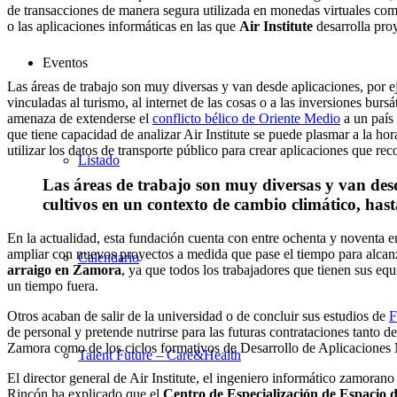
de transacciones de manera segura utilizada en monedas virtuales co
o las aplicaciones informáticas en las que
Air Institute
desarrolla proy
Eventos
Las áreas de trabajo son muy diversas y van desde aplicaciones, por 
vinculadas al turismo, al internet de las cosas o a las inversiones burs
amenaza de extenderse el
conflicto bélico de Oriente Medio
a un país 
que tiene capacidad de analizar Air Institute se puede plasmar a la hor
utilizar los datos de transporte público para crear aplicaciones que rec
Listado
Las áreas de trabajo son muy diversas y van desd
cultivos en un contexto de cambio climático, hasta
En la actualidad, esta fundación cuenta con entre ochenta y noventa e
ampliar con nuevos proyectos a medida que pase el tiempo para alcanz
Calendario
arraigo en Zamora
, ya que todos los trabajadores que tienen sus equi
un tiempo fuera.
Otros acaban de salir de la universidad o de concluir sus estudios de
F
de personal y pretende nutrirse para las futuras contrataciones tanto
Zamora como de los ciclos formativos de Desarrollo de Aplicaciones 
Talent Future – Care&Health
El director general de Air Institute, el ingeniero informático zamoran
Rincón ha explicado que el
Centro de Especialización de Espacio 