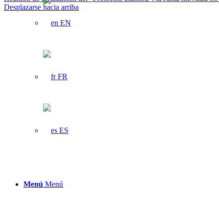
Desplazarse hacia arriba
EN
FR
ES
Menú
Menú