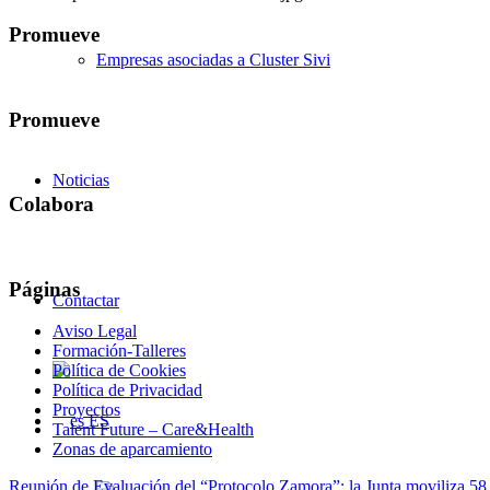
Promueve
Empresas asociadas a Cluster Sivi
Promueve
Noticias
Colabora
Páginas
Contactar
Aviso Legal
Formación-Talleres
Política de Cookies
Política de Privacidad
Proyectos
ES
Talent Future – Care&Health
Zonas de aparcamiento
Reunión de Evaluación del “Protocolo Zamora”: la Junta moviliza 58 