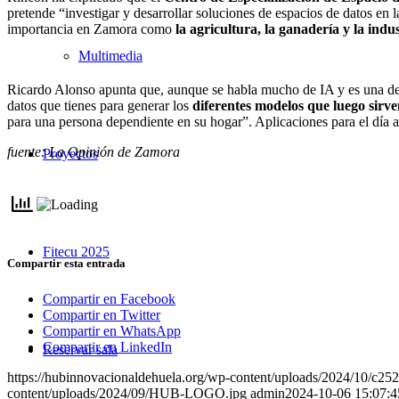
pretende “investigar y desarrollar soluciones de espacios de datos en la
importancia en Zamora como
la agricultura, la ganadería y la indu
Multimedia
Ricardo Alonso apunta que, aunque se habla mucho de IA y es una de las
datos que tienes para generar los
diferentes modelos que luego sirve
para una persona dependiente en su hogar”. Aplicaciones para el día a 
fuente: La Opinión de Zamora
Proyectos
Fitecu 2025
Compartir esta entrada
Compartir en Facebook
Compartir en Twitter
Compartir en WhatsApp
Compartir en LinkedIn
Reservar sala
https://hubinnovacionaldehuela.org/wp-content/uploads/2024/10/c2
content/uploads/2024/09/HUB-LOGO.jpg
admin
2024-10-06 15:07:4