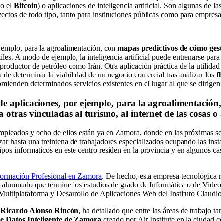
mo el
Bitcoin
) o aplicaciones de inteligencia artificial. Son algunas de l
ectos de todo tipo, tanto para instituciones públicas como para empresa
ejemplo, para la agroalimentación, con
mapas predictivos de cómo gesti
átiles. A modo de ejemplo, la inteligencia artificial puede entrenarse pa
productor de petróleo como Irán. Otra aplicación práctica de la utilida
a de determinar la viabilidad de un negocio comercial tras analizar los
f
omienden determinados servicios existentes en el lugar al que se dirigen 
e aplicaciones, por ejemplo, para la agroalimentación
 otras vinculadas al turismo, al internet de las cosas o 
mpleados y ocho de ellos están ya en Zamora, donde en las próximas sem
ar hasta una treintena de trabajadores especializados ocupando las ins
pos informáticos en este centro residen en la provincia y en algunos caso
ormación Profesional en Zamora
. De hecho, esta empresa tecnológica r
 de alumnado que termine los estudios de grado de Informática o de Vide
Multiplataforma y Desarrollo de Aplicaciones Web del Instituto Claud
o
Ricardo Alonso Rincón
, ha detallado que entre las áreas de trabajo 
de Datos Inteligente de Zamora
creado por Air Institute en la ciudad 