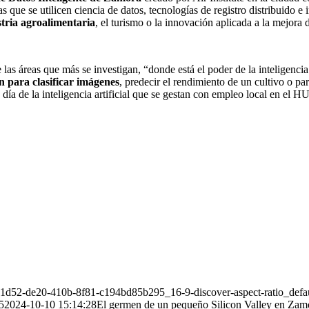
s que se utilicen ciencia de datos, tecnologías de registro distribuido e i
stria agroalimentaria
, el turismo o la innovación aplicada a la mejora
 áreas que más se investigan, “donde está el poder de la inteligencia ar
n para clasificar imágenes
, predecir el rendimiento de un cultivo o pa
día de la inteligencia artificial que se gestan con empleo local en el H
521d52-de20-410b-8f81-c194bd85b295_16-9-discover-aspect-ratio_def
5
2024-10-10 15:14:28
El germen de un pequeño Silicon Valley en Zam